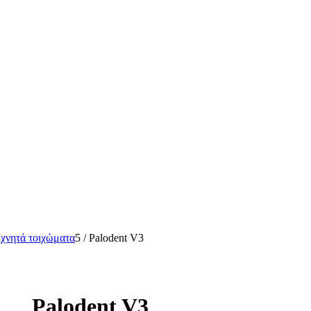
χνητά τοιχώματα
5
/
Palodent V3
Palodent V3