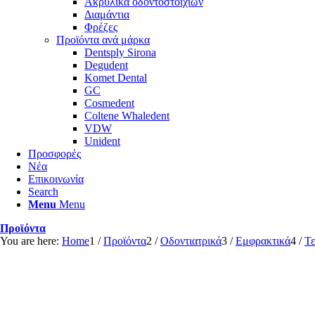
Ακρυλικά οδοντοστοιχιών
Διαμάντια
Φρέζες
Προϊόντα ανά μάρκα
Dentsply Sirona
Degudent
Komet Dental
GC
Cosmedent
Coltene Whaledent
VDW
Unident
Προσφορές
Νέα
Επικοινωνία
Search
Menu
Menu
Προϊόντα
You are here:
Home
1
/
Προϊόντα
2
/
Οδοντιατρικά
3
/
Εμφρακτικά
4
/
Τε