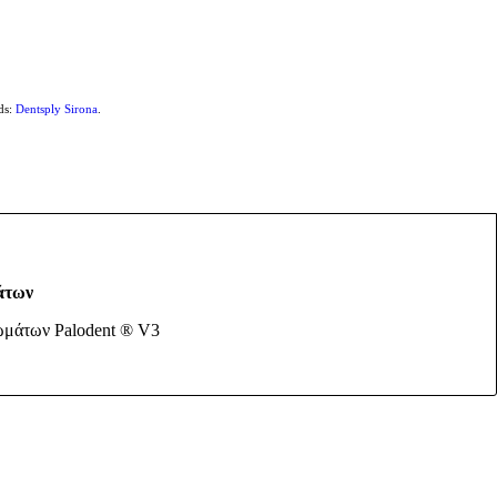
ds:
Dentsply Sirona
.
άτων
ωμάτων Palodent ® V3