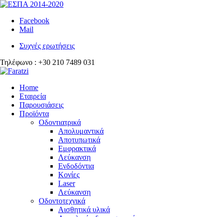
Facebook
Mail
Συχνές ερωτήσεις
Τηλέφωνο : +30 210 7489 031
Home
Εταιρεία
Παρουσιάσεις
Προϊόντα
Οδοντιατρικά
Απολυμαντικά
Αποτυπωτικά
Εμφρακτικά
Λεύκανση
Ενδοδόντια
Κονίες
Laser
Λεύκανση
Οδοντοτεχνικά
Αισθητικά υλικά