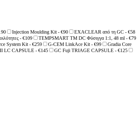
190
Injection Moulding Kit - €90
EXACLEAR από τη GC - €58
οιλότητες - €109
TEMPSMART TM DC Φύσιγγα 1:1, 48 ml - €79
e System Kit - €259
G-CEM LinkAce Kit - €99
Gradia Core
 II LC CAPSULE - €145
GC Fuji TRIAGE CAPSULE - €125