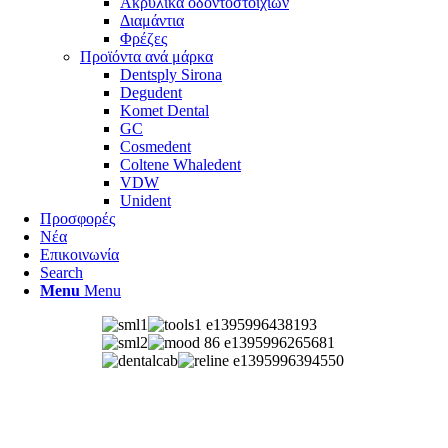
Ακρυλικά οδοντοστοιχιών
Διαμάντια
Φρέζες
Προϊόντα ανά μάρκα
Dentsply Sirona
Degudent
Komet Dental
GC
Cosmedent
Coltene Whaledent
VDW
Unident
Προσφορές
Νέα
Επικοινωνία
Search
Menu
Menu