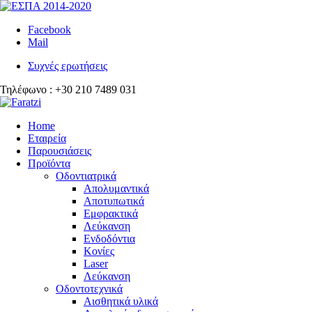
Facebook
Mail
Συχνές ερωτήσεις
Τηλέφωνο : +30 210 7489 031
Home
Εταιρεία
Παρουσιάσεις
Προϊόντα
Οδοντιατρικά
Απολυμαντικά
Αποτυπωτικά
Εμφρακτικά
Λεύκανση
Ενδοδόντια
Κονίες
Laser
Λεύκανση
Οδοντοτεχνικά
Αισθητικά υλικά