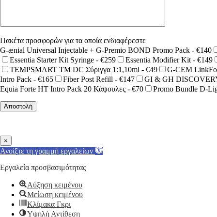
Πακέτα προσφορών για τα οποία ενδιαφέρεστε
G-ænial Universal Injectable + G-Premio BOND Promo Pack - €140
Essentia Starter Kit Syringe - €259
Essentia Modifier Kit - €149
TEMPSMART TM DC Σύριγγα 1:1,10ml - €49
G-CEM LinkFor
Intro Pack - €165
Fiber Post Refill - €147
GI & GH DISCOVERY 
Equia Forte HT Intro Pack 20 Κάψουλες - €70
Promo Bundle D-Lig
×
Ανοίξτε τη γραμμή εργαλείων
Εργαλεία προσβασιμότητας
Αύξηση κειμένου
Μείωση κειμένου
Κλίμακα Γκρι
Υψηλή Αντίθεση